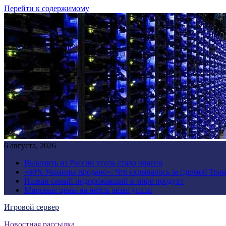
Перейти к содержимому
6 августа, 2026
Вывозить из России уголь стало опасно
«60% Украины продано»: Что скрывалось за сделкой Трам
Назван самый подорожавший в мире продукт
Мировые цены на нефть резко упали
Игровой сервер
Новостная рассылка