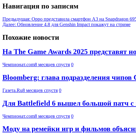
Навигация по записям
Предыдущая:
Oppo представила смартфон A3 на Snapdragon 695 
Далее:
Обновление 4.8 для Genshin Impact покажут на стриме
Похожие новости
На The Game Awards 2025 представят 
Чемпионат.com
8 месяцев спустя
0
Bloomberg: глава подразделения чипов С
Газета.Ru
8 месяцев спустя
0
Для Battlefield 6 вышел большой патч
Чемпионат.com
8 месяцев спустя
0
Моду на ремейки игр и фильмов объяс