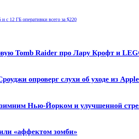
и с 12 ГБ оперативки всего за $220
новую Tomb Raider про Лару Крофт и LE
роуджи опроверг слухи об уходе из Apple
 с зимним Нью-Йорком и улучшенной стр
нили «аффектом зомби»