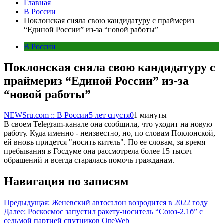
Главная
В России
Поклонская сняла свою кандидатуру с праймериз
“Единой России” из-за “новой работы”
В России
Поклонская сняла свою кандидатуру с
праймериз “Единой России” из-за
“новой работы”
NEWSru.com :: В России
5 лет спустя
0
1 минуты
В своем Telegram-канале она сообщила, что уходит на новую
работу. Куда именно - неизвестно, но, по словам Поклонской,
ей вновь придется "носить китель". По ее словам, за время
пребывания в Госдуме она рассмотрела более 15 тысяч
обращений и всегда старалась помочь гражданам.
Навигация по записям
Предыдущая:
Женевский автосалон возродится в 2022 году
Далее:
Роскосмос запустил ракету-носитель “Союз-2.1б” с
седьмой партией спутников OneWeb