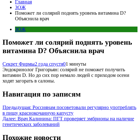
Главная
ЗОЖ
Поможет ли солярий поднять уровень витамина D?
Объяснила врач
ЗОЖ
Поможет ли солярий поднять уровень
витамина D? Объяснила врач
Секрет Фирмы
2 года спустя
0
1 минуты
Эндокринолог Григорьян: солярий не поможет получить
витамин D. Но до сих пор немало людей с приходом осени
ходят загорать в салоны.
Навигация по записям
Предыдущая:
Россиянам посоветовали регулярно употреблять
в пищу краснокочанную капусту
Далее:
Врач Калинина: ПГТ проверяет эмбрионы на наличие
генетических заболеваний
Похожие новости