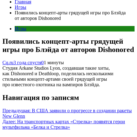
Главная
Игры
Появились концепт-арты грядущей игры про Блэйда
от авторов Dishonored
Игры
Появились концепт-арты грядущей
игры про Блэйда от авторов Dishonored
Cq.ru
3 года спустя
0
1 минуты
Студия Arkane Studios Lyon, создавшая такие хиты,
как Dishonored и Deathloop, поделилась несколькими
стильными концепт-артами своей грядущей игры
про известного охотника на вампиров Блэйда.
Навигация по записям
Предыдущая:
В США заявили о прогрессе в создании ракеты
New Glenn
Далее:
На транспортных картах «Стрелка» появятся герои
мультфильма «Белка и Стрелка»