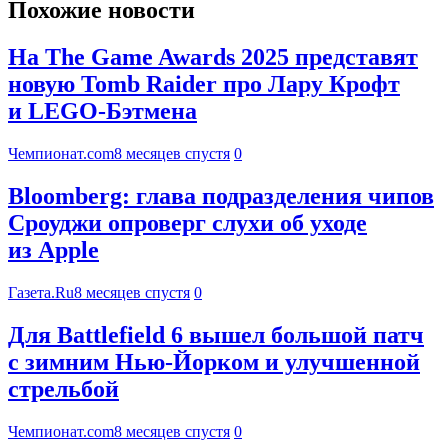
Похожие новости
На The Game Awards 2025 представят
новую Tomb Raider про Лару Крофт
и LEGO-Бэтмена
Чемпионат.com
8 месяцев спустя
0
Bloomberg: глава подразделения чипов
Сроуджи опроверг слухи об уходе
из Apple
Газета.Ru
8 месяцев спустя
0
Для Battlefield 6 вышел большой патч
с зимним Нью-Йорком и улучшенной
стрельбой
Чемпионат.com
8 месяцев спустя
0