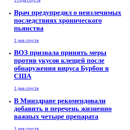
3 года спустя
Врач предупредил о неизлечимых
последствиях хронического
пьянства
3 дня спустя
ВОЗ призвала принять меры
против укусов клещей после
обнаружения вируса Бурбон в
США
3 дня спустя
В Минздраве рекомендовали
добавить в перечень жизненно
важных четыре препарата
3 дня спустя