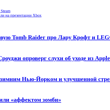
 Steam
зали на презентации Xbox
новую Tomb Raider про Лару Крофт и LE
роуджи опроверг слухи об уходе из Apple
 с зимним Нью-Йорком и улучшенной стр
нили «аффектом зомби»