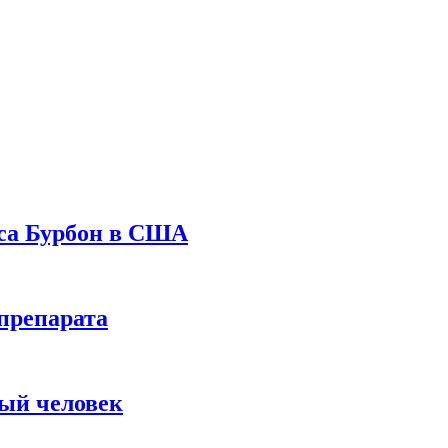
уса Бурбон в США
препарата
вый человек