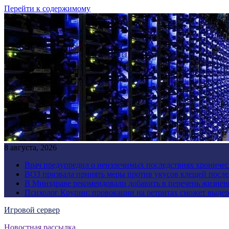
Перейти к содержимому
8 августа, 2026
Врач предупредил о неизлечимых последствиях хроничес
ВОЗ призвала принять меры против укусов клещей посл
В Минздраве рекомендовали добавить в перечень жизнен
Психолог Крупин: провокации на ретритах сможет выдер
Игровой сервер
Новостная рассылка