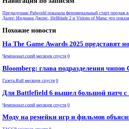
Навигация по записям
Предыдущая:
Palworld показала феноменальный старт продаж в
Далее:
Индиана Джонс, Hellblade 2 и Visions of Mana: что пока
Похожие новости
На The Game Awards 2025 представят 
Чемпионат.com
8 месяцев спустя
0
Bloomberg: глава подразделения чипов С
Газета.Ru
8 месяцев спустя
0
Для Battlefield 6 вышел большой патч
Чемпионат.com
8 месяцев спустя
0
Моду на ремейки игр и фильмов объяс