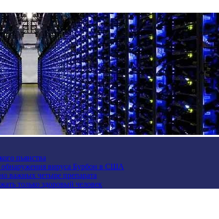
кого пьянства
е обнаружения вируса Бурбон в США
но важных четыре препарата
жать только здоровый человек