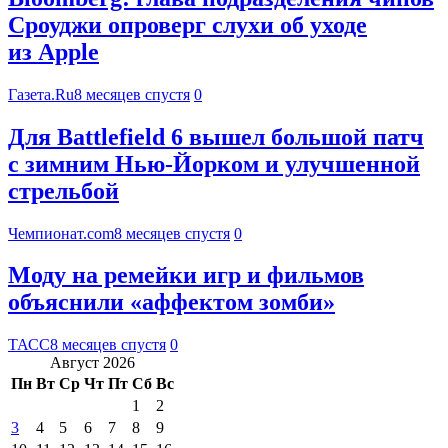
Сроуджи опроверг слухи об уходе
из Apple
Газета.Ru
8 месяцев спустя
0
Для Battlefield 6 вышел большой патч
с зимним Нью-Йорком и улучшенной
стрельбой
Чемпионат.com
8 месяцев спустя
0
Моду на ремейки игр и фильмов
объяснили «аффектом зомби»
ТАСС
8 месяцев спустя
0
Август 2026
Пн
Вт
Ср
Чт
Пт
Сб
Вс
1
2
3
4
5
6
7
8
9