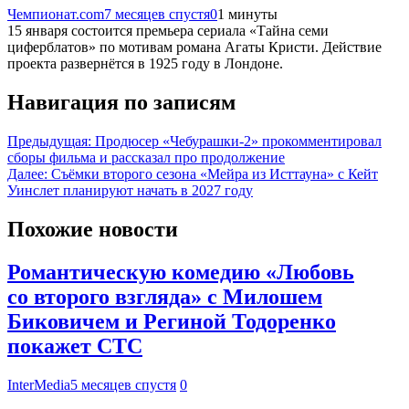
Чемпионат.com
7 месяцев спустя
0
1 минуты
15 января состоится премьера сериала «Тайна семи
циферблатов» по мотивам романа Агаты Кристи. Действие
проекта развернётся в 1925 году в Лондоне.
Навигация по записям
Предыдущая:
Продюсер «Чебурашки-2» прокомментировал
сборы фильма и рассказал про продолжение
Далее:
Съёмки второго сезона «Мейра из Исттауна» с Кейт
Уинслет планируют начать в 2027 году
Похожие новости
Романтическую комедию «Любовь
со второго взгляда» с Милошем
Биковичем и Региной Тодоренко
покажет СТС
InterMedia
5 месяцев спустя
0