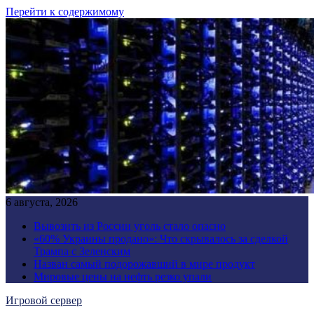
Перейти к содержимому
6 августа, 2026
Вывозить из России уголь стало опасно
«60% Украины продано»: Что скрывалось за сделкой
Трампа с Зеленским
Назван самый подорожавший в мире продукт
Мировые цены на нефть резко упали
Игровой сервер