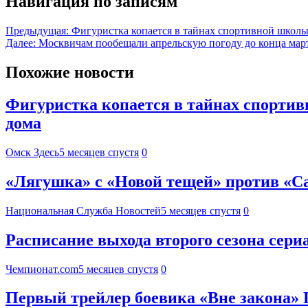
Навигация по записям
Предыдущая:
Фигуристка копается в тайнах спортивной школы,
Далее:
Москвичам пообещали апрельскую погоду до конца мар
Похожие новости
Фигуристка копается в тайнах спортив
дома
Омск Здесь
5 месяцев спустя
0
«Лягушка» с «Новой тещей» против «Са
Национальная Служба Новостей
5 месяцев спустя
0
Расписание выхода второго сезона сери
Чемпионат.com
5 месяцев спустя
0
Первый трейлер боевика «Вне закона» 