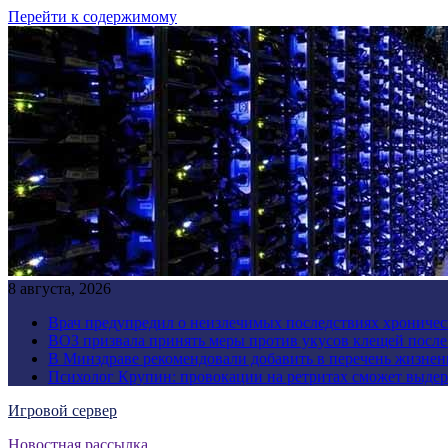
Перейти к содержимому
8 августа, 2026
Врач предупредил о неизлечимых последствиях хроничес
ВОЗ призвала принять меры против укусов клещей посл
В Минздраве рекомендовали добавить в перечень жизнен
Психолог Крупин: провокации на ретритах сможет выдер
Игровой сервер
Новостная рассылка