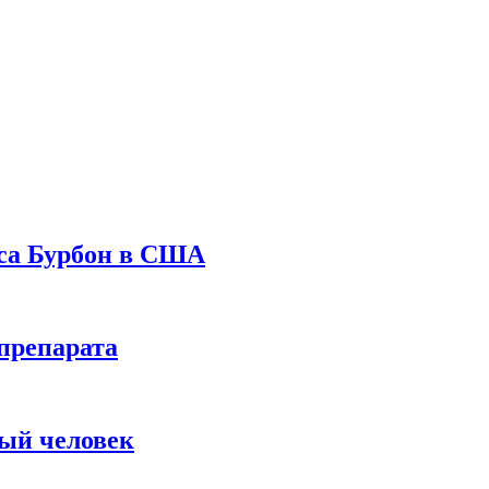
уса Бурбон в США
препарата
вый человек