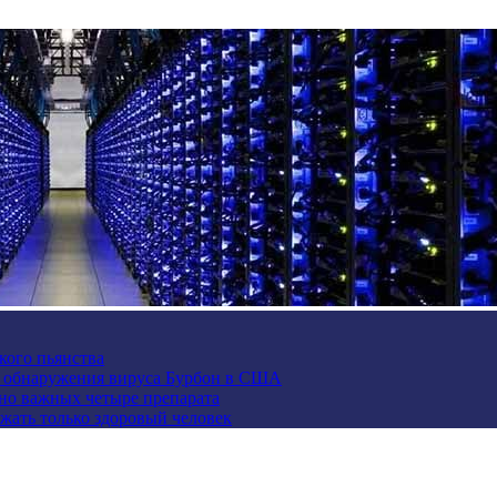
кого пьянства
е обнаружения вируса Бурбон в США
но важных четыре препарата
жать только здоровый человек