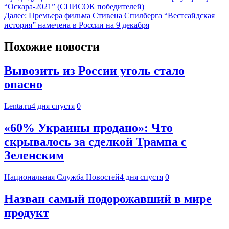
“Оскара-2021” (СПИСОК победителей)
Далее:
Премьера фильма Стивена Спилберга “‎Вестсайдская
история” намечена в России на 9 декабря
Похожие новости
Вывозить из России уголь стало
опасно
Lenta.ru
4 дня спустя
0
«60% Украины продано»: Что
скрывалось за сделкой Трампа с
Зеленским
Национальная Служба Новостей
4 дня спустя
0
Назван самый подорожавший в мире
продукт