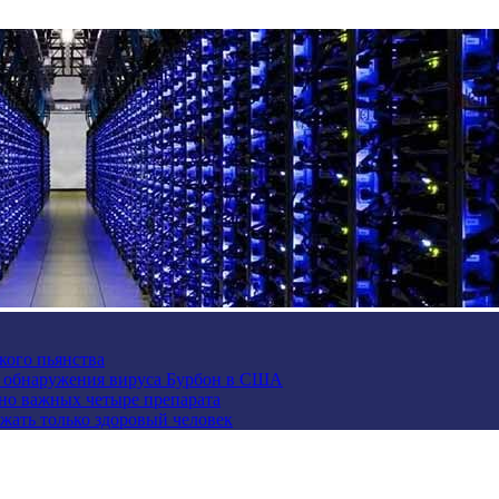
кого пьянства
е обнаружения вируса Бурбон в США
но важных четыре препарата
жать только здоровый человек