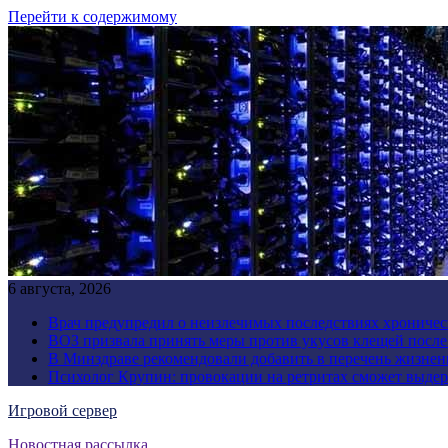
Перейти к содержимому
6 августа, 2026
Врач предупредил о неизлечимых последствиях хроничес
ВОЗ призвала принять меры против укусов клещей посл
В Минздраве рекомендовали добавить в перечень жизнен
Психолог Крупин: провокации на ретритах сможет выдер
Игровой сервер
Новостная рассылка