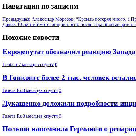
Навигация по записям
Предыдущая:
Александр Морозов: “Кремль потерял много, а Пр
Далее:
19-летний мотогонщик погиб после страшной аварии на
Похожие новости
Евродепутат обозначил реакцию Запада
Lenta.ru
7 месяцев спустя
0
В Гонконге более 2 тыс. человек остали
Газета.Ru
8 месяцев спустя
0
Лукашенко доложили подробности инц
Газета.Ru
8 месяцев спустя
0
Польша напомнила Германии о репарац