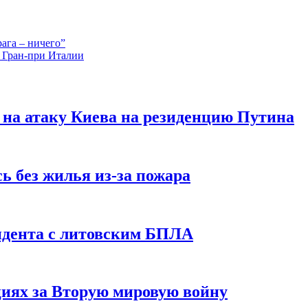
ага – ничего”
 Гран-при Италии
 на атаку Киева на резиденцию Путина
сь без жилья из-за пожара
идента с литовским БПЛА
иях за Вторую мировую войну