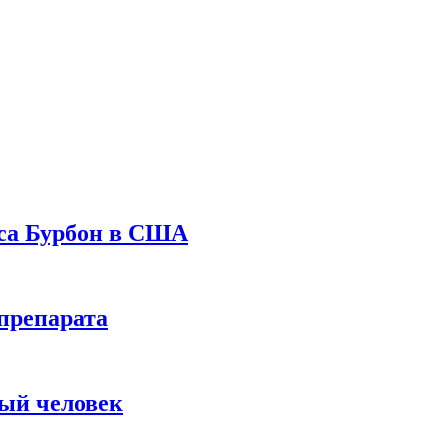
уса Бурбон в США
препарата
вый человек