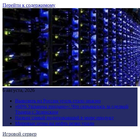
Перейти к содержимому
6 августа, 2026
Вывозить из России уголь стало опасно
«60% Украины продано»: Что скрывалось за сделкой
Трампа с Зеленским
Назван самый подорожавший в мире продукт
Мировые цены на нефть резко упали
Игровой сервер