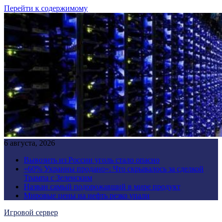
Перейти к содержимому
6 августа, 2026
Вывозить из России уголь стало опасно
«60% Украины продано»: Что скрывалось за сделкой
Трампа с Зеленским
Назван самый подорожавший в мире продукт
Мировые цены на нефть резко упали
Игровой сервер