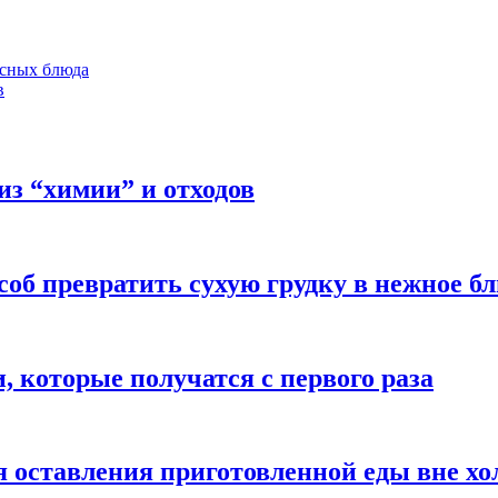
есных блюда
в
з “химии” и отходов
об превратить сухую грудку в нежное б
 которые получатся с первого раза
 оставления приготовленной еды вне х