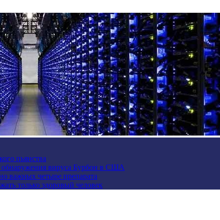
кого пьянства
е обнаружения вируса Бурбон в США
но важных четыре препарата
жать только здоровый человек