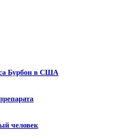
уса Бурбон в США
препарата
вый человек