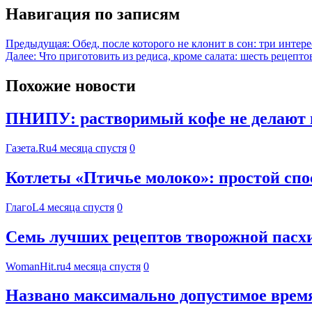
Навигация по записям
Предыдущая:
Обед, после которого не клонит в сон: три интер
Далее:
Что приготовить из редиса, кроме салата: шесть рецепто
Похожие новости
ПНИПУ: растворимый кофе не делают и
Газета.Ru
4 месяца спустя
0
Котлеты «Птичье молоко»: простой спос
ГлагоL
4 месяца спустя
0
Семь лучших рецептов творожной пасхи,
WomanHit.ru
4 месяца спустя
0
Названо максимально допустимое время