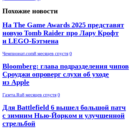
Похожие новости
На The Game Awards 2025 представят
новую Tomb Raider про Лару Крофт
и LEGO-Бэтмена
Чемпионат.com
8 месяцев спустя
0
Bloomberg: глава подразделения чипов
Сроуджи опроверг слухи об уходе
из Apple
Газета.Ru
8 месяцев спустя
0
Для Battlefield 6 вышел большой патч
с зимним Нью-Йорком и улучшенной
стрельбой