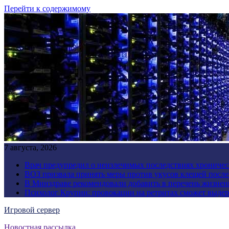
Перейти к содержимому
7 августа, 2026
Врач предупредил о неизлечимых последствиях хроничес
ВОЗ призвала принять меры против укусов клещей посл
В Минздраве рекомендовали добавить в перечень жизнен
Психолог Крупин: провокации на ретритах сможет выдер
Игровой сервер
Новостная рассылка