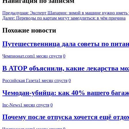
Навигация по записям
Предыдущая:
Эксперт Шапарин: зимой в машине нужно иметь 
Далее:
Переводы по картам могут замедлиться: в чём причина
Похожие новости
Путешественница дала советы по пита
Чемпионат.com
1 месяц спустя
0
В АТОР объяснили, какие лекарства мо
Российская Газета
1 месяц спустя
0
Чемодан-убийца: как 40% вашего багаж
Inc-News
1 месяц спустя
0
Почему после отпуска хочется ещё отд