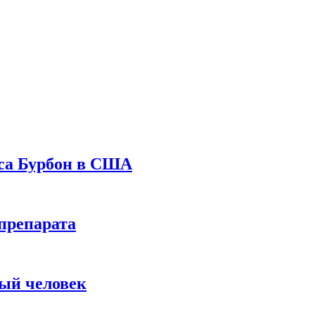
уса Бурбон в США
препарата
вый человек