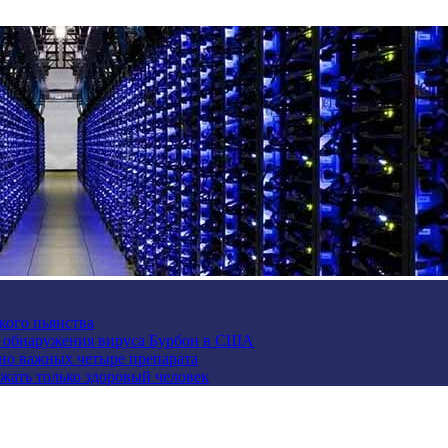
кого пьянства
е обнаружения вируса Бурбон в США
но важных четыре препарата
жать только здоровый человек