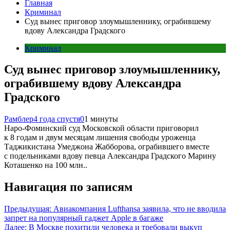
Главная
Криминал
Суд вынес приговор злоумышленнику, ограбившему
вдову Александра Градского
Криминал
Суд вынес приговор злоумышленнику,
ограбившему вдову Александра
Градского
Рамблер
4 года спустя
0
1 минуты
Наро-Фоминский суд Московской области приговорил
к 8 годам и двум месяцам лишения свободы уроженца
Таджикистана Умеджона Жабборова, ограбившего вместе
с подельниками вдову певца Александра Градского Марину
Коташенко на 100 млн..
Навигация по записям
Предыдущая:
Авиакомпания Lufthansa заявила, что не вводила
запрет на популярный гаджет Apple в багаже
Далее:
В Москве похитили человека и требовали выкуп