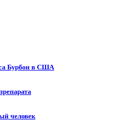
уса Бурбон в США
препарата
вый человек