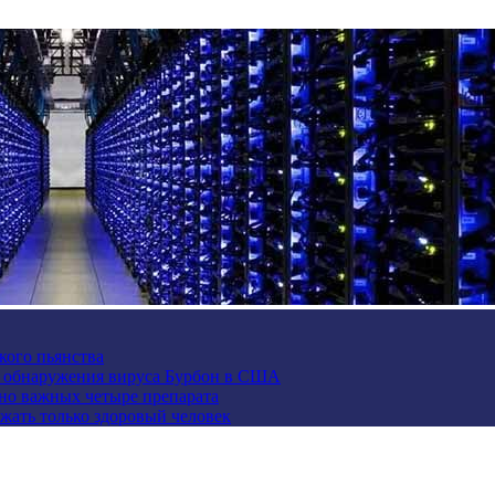
кого пьянства
е обнаружения вируса Бурбон в США
но важных четыре препарата
жать только здоровый человек