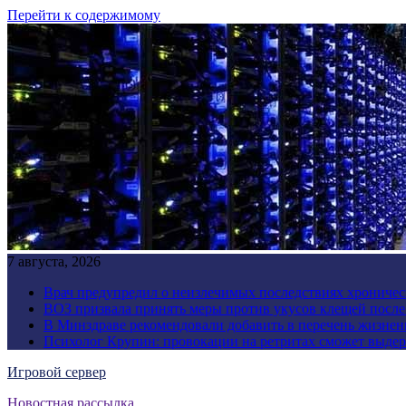
Перейти к содержимому
7 августа, 2026
Врач предупредил о неизлечимых последствиях хроничес
ВОЗ призвала принять меры против укусов клещей посл
В Минздраве рекомендовали добавить в перечень жизнен
Психолог Крупин: провокации на ретритах сможет выдер
Игровой сервер
Новостная рассылка