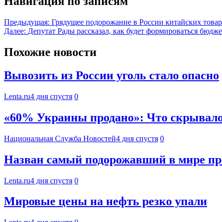
Навигация по записям
Предыдущая:
Грядущее подорожание в России китайских това
Далее:
Депутат Рады рассказал, как будет формироваться бюдж
Похожие новости
Вывозить из России уголь стало опасно
Lenta.ru
4 дня спустя
0
«60% Украины продано»: Что скрывалос
Национальная Служба Новостей
4 дня спустя
0
Назван самый подорожавший в мире пр
Lenta.ru
4 дня спустя
0
Мировые цены на нефть резко упали