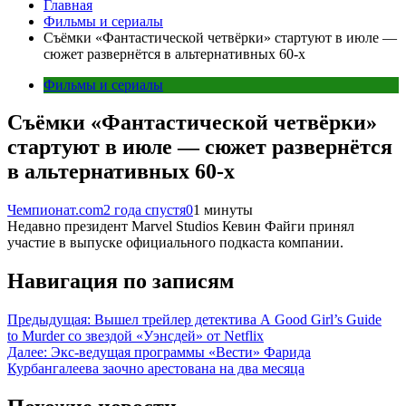
Главная
Фильмы и сериалы
Съёмки «Фантастической четвёрки» стартуют в июле —
сюжет развернётся в альтернативных 60-х
Фильмы и сериалы
Съёмки «Фантастической четвёрки»
стартуют в июле — сюжет развернётся
в альтернативных 60-х
Чемпионат.com
2 года спустя
0
1 минуты
Недавно президент Marvel Studios Кевин Файги принял
участие в выпуске официального подкаста компании.
Навигация по записям
Предыдущая:
Вышел трейлер детектива A Good Girl’s Guide
to Murder со звездой «Уэнсдей» от Netflix
Далее:
Экс-ведущая программы «Вести» Фарида
Курбангалеева заочно арестована на два месяца