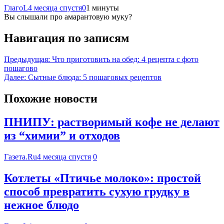
ГлагоL
4 месяца спустя
0
1 минуты
Вы слышали про амарантовую муку?
Навигация по записям
Предыдущая:
Что приготовить на обед: 4 рецепта с фото
пошагово
Далее:
Сытные блюда: 5 пошаговых рецептов
Похожие новости
ПНИПУ: растворимый кофе не делают
из “химии” и отходов
Газета.Ru
4 месяца спустя
0
Котлеты «Птичье молоко»: простой
способ превратить сухую грудку в
нежное блюдо