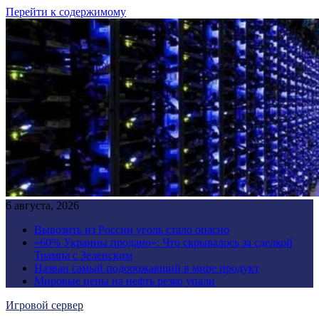
Перейти к содержимому
6 августа, 2026
Вывозить из России уголь стало опасно
«60% Украины продано»: Что скрывалось за сделкой
Трампа с Зеленским
Назван самый подорожавший в мире продукт
Мировые цены на нефть резко упали
Игровой сервер