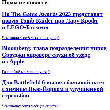
Похожие новости
На The Game Awards 2025 представят
новую Tomb Raider про Лару Крофт
и LEGO-Бэтмена
Чемпионат.com
8 месяцев спустя
0
Bloomberg: глава подразделения чипов
Сроуджи опроверг слухи об уходе
из Apple
Газета.Ru
8 месяцев спустя
0
Для Battlefield 6 вышел большой патч
с зимним Нью-Йорком и улучшенной
стрельбой
Чемпионат.com
8 месяцев спустя
0