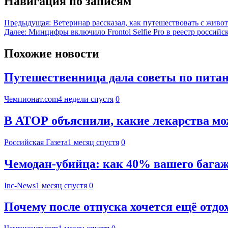
Навигация по записям
Предыдущая:
Ветеринар рассказал, как путешествовать с живот
Далее:
Минцифры включило Frontol Selfie Pro в реестр россий
Похожие новости
Путешественница дала советы по пита
Чемпионат.com
4 недели спустя
0
В АТОР объяснили, какие лекарства мо
Российская Газета
1 месяц спустя
0
Чемодан-убийца: как 40% вашего багаж
Inc-News
1 месяц спустя
0
Почему после отпуска хочется ещё отд