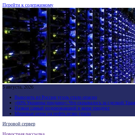
Перейти к содержимому
5 августа, 2026
Вывозить из России уголь стало опасно
«60% Украины продано»: Что скрывалось за сделкой Трам
Назван самый подорожавший в мире продукт
Мировые цены на нефть резко упали
Игровой сервер
Новостная рассылка