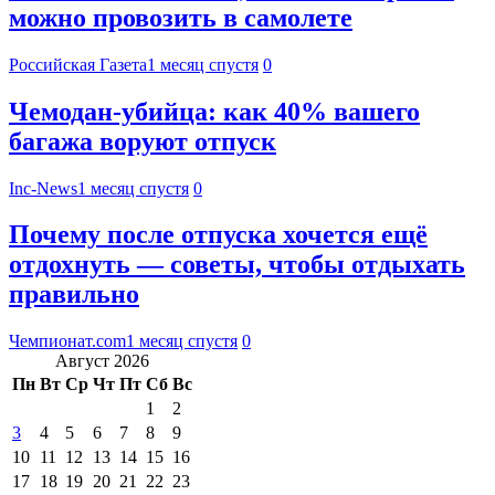
можно провозить в самолете
Российская Газета
1 месяц спустя
0
Чемодан-убийца: как 40% вашего
багажа воруют отпуск
Inc-News
1 месяц спустя
0
Почему после отпуска хочется ещё
отдохнуть — советы, чтобы отдыхать
правильно
Чемпионат.com
1 месяц спустя
0
Август 2026
Пн
Вт
Ср
Чт
Пт
Сб
Вс
1
2
3
4
5
6
7
8
9
10
11
12
13
14
15
16
17
18
19
20
21
22
23