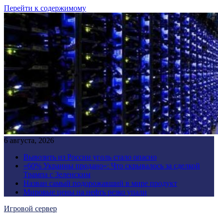
Перейти к содержимому
6 августа, 2026
Вывозить из России уголь стало опасно
«60% Украины продано»: Что скрывалось за сделкой
Трампа с Зеленским
Назван самый подорожавший в мире продукт
Мировые цены на нефть резко упали
Игровой сервер