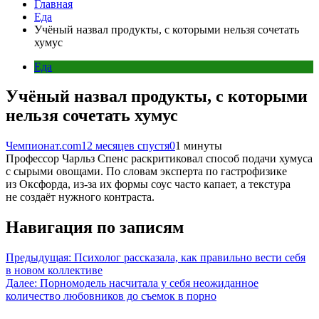
Главная
Еда
Учёный назвал продукты, с которыми нельзя сочетать
хумус
Еда
Учёный назвал продукты, с которыми
нельзя сочетать хумус
Чемпионат.com
12 месяцев спустя
0
1 минуты
Профессор Чарльз Спенс раскритиковал способ подачи хумуса
с сырыми овощами. По словам эксперта по гастрофизике
из Оксфорда, из-за их формы соус часто капает, а текстура
не создаёт нужного контраста.
Навигация по записям
Предыдущая:
Психолог рассказала, как правильно вести себя
в новом коллективе
Далее:
Порномодель насчитала у себя неожиданное
количество любовников до съемок в порно