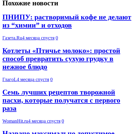
Похожие новости
ПНИПУ: растворимый кофе не делают
из “химии” и отходов
Газета.Ru
4 месяца спустя
0
Котлеты «Птичье молоко»: простой
способ превратить сухую грудку в
нежное блюдо
ГлагоL
4 месяца спустя
0
Семь лучших рецептов творожной
пасхи, которые получатся с первого
раза
WomanHit.ru
4 месяца спустя
0
Названо максимально допустимое