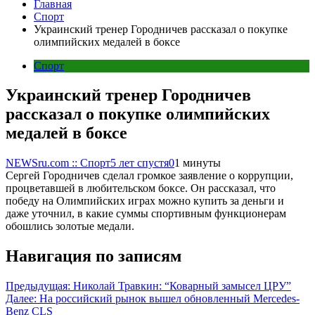
Главная
Спорт
Украинский тренер Городничев рассказал о покупке
олимпийских медалей в боксе
Спорт
Украинский тренер Городничев
рассказал о покупке олимпийских
медалей в боксе
NEWSru.com :: Спорт
5 лет спустя
0
1 минуты
Сергей Городничев сделал громкое заявление о коррупции,
процветавшей в любительском боксе. Он рассказал, что
победу на Олимпийских играх можно купить за деньги и
даже уточнил, в какие суммы спортивным функционерам
обошлись золотые медали.
Навигация по записям
Предыдущая:
Николай Травкин: “Коварный замысел ЦРУ”
Далее:
На российский рынок вышел обновленный Mercedes-
Benz CLS