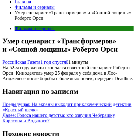
Главная
Фильмы и сериалы
Умер сценарист «Трансформеров» и «Сонной лощины»
Роберто Орси
Фильмы и сериалы
Умер сценарист «Трансформеров»
и «Сонной лощины» Роберто Орси
Российская Газета
1 год спустя
0
1 минуты
На 52-м году жизни скончался известный сценарист Роберто
Орси. Кинодеятель умер 25 февраля у себя дома в Лос-
Анджелесе после борьбы с болезнью почек, передает Deadline.
Навигация по записям
Предыдущая:
На экраны выходит приключенческий детектив
«Красный шелк»
Далее:
Голоса нашего детства: кто озвучил Чебурашку,
Карлсона и Водяного?
Похожие новости