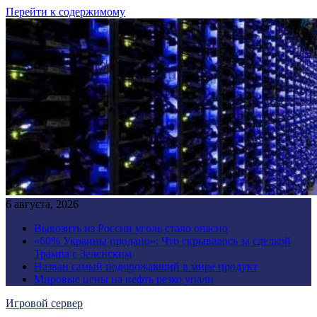
Перейти к содержимому
6 августа, 2026
Вывозить из России уголь стало опасно
«60% Украины продано»: Что скрывалось за сделкой
Трампа с Зеленским
Назван самый подорожавший в мире продукт
Мировые цены на нефть резко упали
Игровой сервер