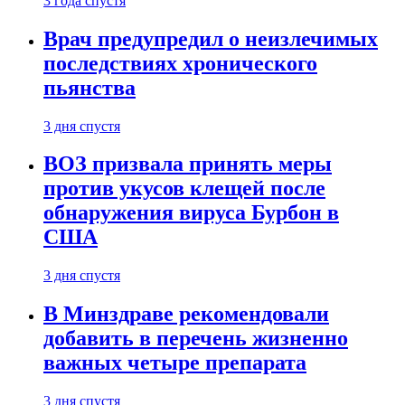
3 года спустя
Врач предупредил о неизлечимых
последствиях хронического
пьянства
3 дня спустя
ВОЗ призвала принять меры
против укусов клещей после
обнаружения вируса Бурбон в
США
3 дня спустя
В Минздраве рекомендовали
добавить в перечень жизненно
важных четыре препарата
3 дня спустя