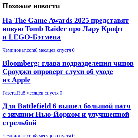
Похожие новости
На The Game Awards 2025 представят
новую Tomb Raider про Лару Крофт
и LEGO-Бэтмена
Чемпионат.com
8 месяцев спустя
0
Bloomberg: глава подразделения чипов
Сроуджи опроверг слухи об уходе
из Apple
Газета.Ru
8 месяцев спустя
0
Для Battlefield 6 вышел большой патч
с зимним Нью-Йорком и улучшенной
стрельбой
Чемпионат.com
8 месяцев спустя
0