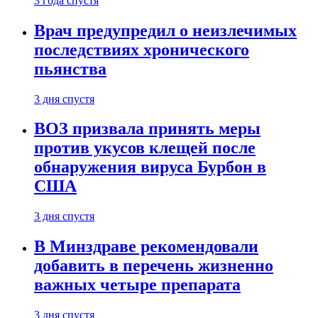
3 года спустя
Врач предупредил о неизлечимых
последствиях хронического
пьянства
3 дня спустя
ВОЗ призвала принять меры
против укусов клещей после
обнаружения вируса Бурбон в
США
3 дня спустя
В Минздраве рекомендовали
добавить в перечень жизненно
важных четыре препарата
3 дня спустя