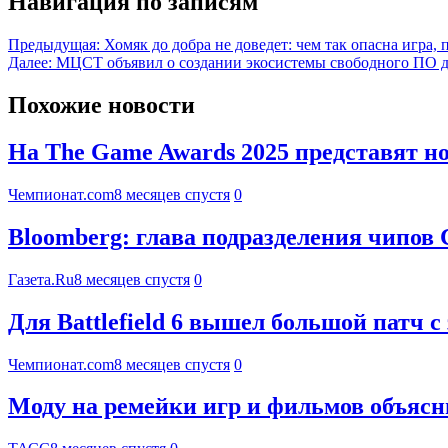
Навигация по записям
Предыдущая:
Хомяк до добра не доведет: чем так опасна игра
Далее:
МЦСТ объявил о создании экосистемы свободного ПО д
Похожие новости
На The Game Awards 2025 представят 
Чемпионат.com
8 месяцев спустя
0
Bloomberg: глава подразделения чипов С
Газета.Ru
8 месяцев спустя
0
Для Battlefield 6 вышел большой патч
Чемпионат.com
8 месяцев спустя
0
Моду на ремейки игр и фильмов объяс