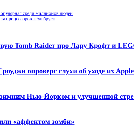
, популярная среди миллионов людей
ля процессоров «Эльбрус»
новую Tomb Raider про Лару Крофт и LE
роуджи опроверг слухи об уходе из Apple
 с зимним Нью-Йорком и улучшенной стр
нили «аффектом зомби»