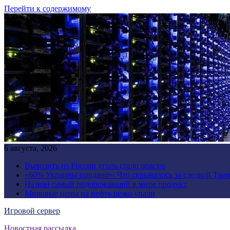
Перейти к содержимому
6 августа, 2026
Вывозить из России уголь стало опасно
«60% Украины продано»: Что скрывалось за сделкой Трам
Назван самый подорожавший в мире продукт
Мировые цены на нефть резко упали
Игровой сервер
Новостная рассылка