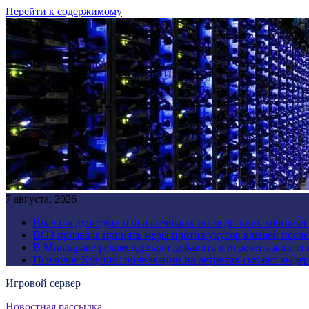
Перейти к содержимому
7 августа, 2026
Врач предупредил о неизлечимых последствиях хроничес
ВОЗ призвала принять меры против укусов клещей посл
В Минздраве рекомендовали добавить в перечень жизнен
Психолог Крупин: провокации на ретритах сможет выдер
Игровой сервер
Новостная рассылка