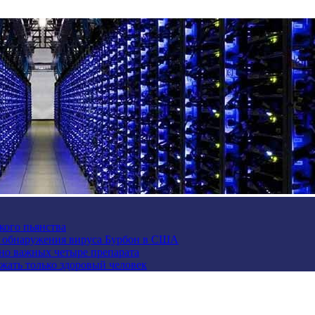
кого пьянства
е обнаружения вируса Бурбон в США
но важных четыре препарата
жать только здоровый человек