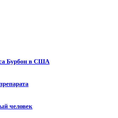
уса Бурбон в США
препарата
вый человек