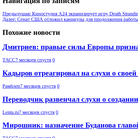
Навигация по записям
Предыдущая:
Киностудия А24 экранизирует игру Death Strand
Далее:
Сенат США отложил каникулы для продолжения работ
Похожие новости
Дмитриев: правые силы Европы призна
ТАСС
7 месяцев спустя
0
Кадыров отреагировал на слухи о своей
Рамблер
7 месяцев спустя
0
Переводчик развенчал слухи о создани
Lenta.ru
7 месяцев спустя
0
Мирошник: назначение Буданова главо