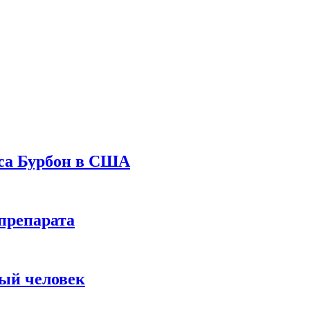
уса Бурбон в США
препарата
вый человек