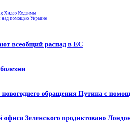
ing Хидео Кодзимы
ы над помощью Украине
ют всеобщий распад в ЕС
 болезни
и новогоднего обращения Путина с пом
й офиса Зеленского продиктовано Лондо