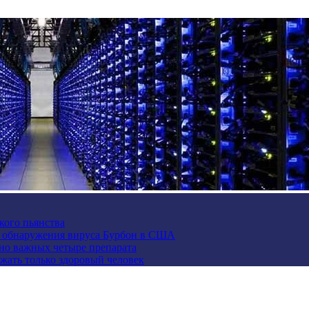
кого пьянства
е обнаружения вируса Бурбон в США
но важных четыре препарата
жать только здоровый человек