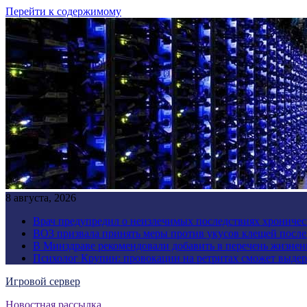
Перейти к содержимому
8 августа, 2026
Врач предупредил о неизлечимых последствиях хроничес
ВОЗ призвала принять меры против укусов клещей посл
В Минздраве рекомендовали добавить в перечень жизнен
Психолог Крупин: провокации на ретритах сможет выдер
Игровой сервер
Новостная рассылка