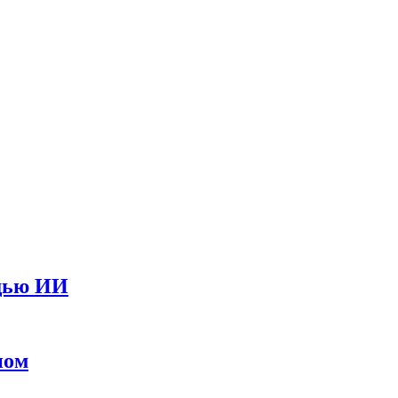
ощью ИИ
ном