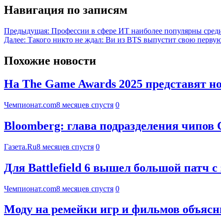
Навигация по записям
Предыдущая:
Профессии в сфере ИТ наиболее популярны сре
Далее:
Такого никто не ждал: Ви из BTS выпустит свою перву
Похожие новости
На The Game Awards 2025 представят 
Чемпионат.com
8 месяцев спустя
0
Bloomberg: глава подразделения чипов С
Газета.Ru
8 месяцев спустя
0
Для Battlefield 6 вышел большой патч
Чемпионат.com
8 месяцев спустя
0
Моду на ремейки игр и фильмов объяс