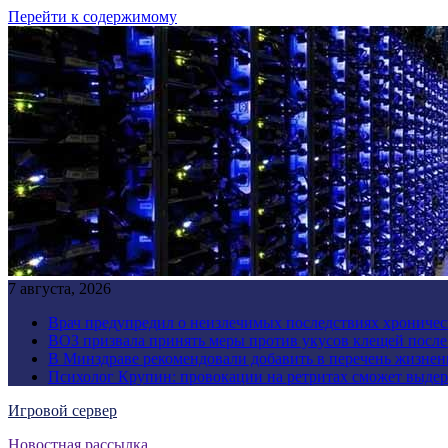
Перейти к содержимому
7 августа, 2026
Врач предупредил о неизлечимых последствиях хроничес
ВОЗ призвала принять меры против укусов клещей посл
В Минздраве рекомендовали добавить в перечень жизнен
Психолог Крупин: провокации на ретритах сможет выдер
Игровой сервер
Новостная рассылка