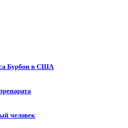
уса Бурбон в США
препарата
вый человек