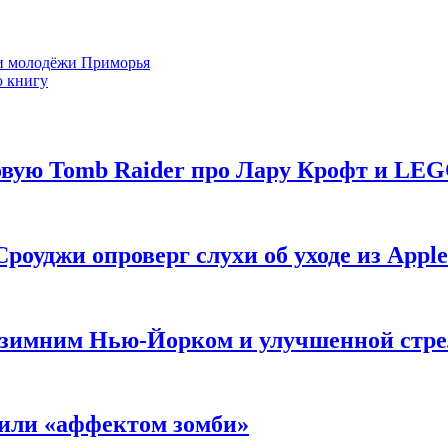
ди молодёжи Приморья
ю книгу
новую Tomb Raider про Лару Крофт и LE
роуджи опроверг слухи об уходе из Apple
 с зимним Нью-Йорком и улучшенной стр
нили «аффектом зомби»