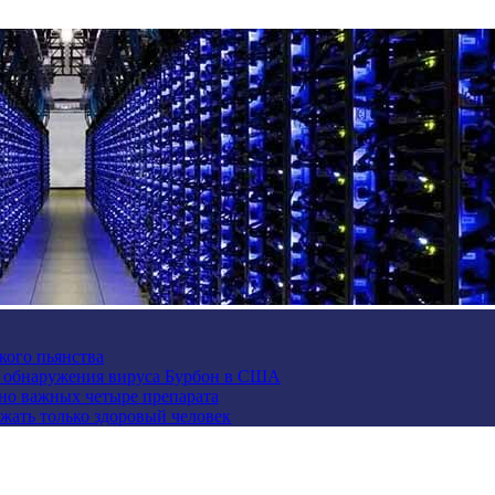
кого пьянства
е обнаружения вируса Бурбон в США
но важных четыре препарата
жать только здоровый человек