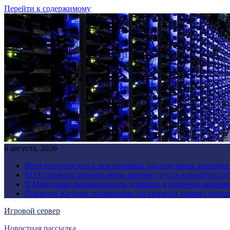
Перейти к содержимому
6 августа, 2026
Врач предупредил о неизлечимых последствиях хроничес
ВОЗ призвала принять меры против укусов клещей посл
В Минздраве рекомендовали добавить в перечень жизнен
Психолог Крупин: провокации на ретритах сможет выдер
Игровой сервер
Новостная рассылка