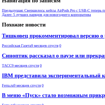
Навигация по записям
Предыдущая:
Свершилось: кейсы AirPods Pro с USB-C теперь 
Далее:
5 лучших нарядов для новогоднего корпоратива
Похожие новости
Тишковец прокомментировал версию о 
Российская Газета
9 месяцев спустя
0
Синоптик рассказал о паузе или прекр
ТАСС
9 месяцев спустя
0
IBM представила экспериментальный 
Ferra.ru
9 месяцев спустя
0
В меню «Пуск» стало возможным прикр