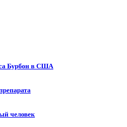
уса Бурбон в США
препарата
вый человек