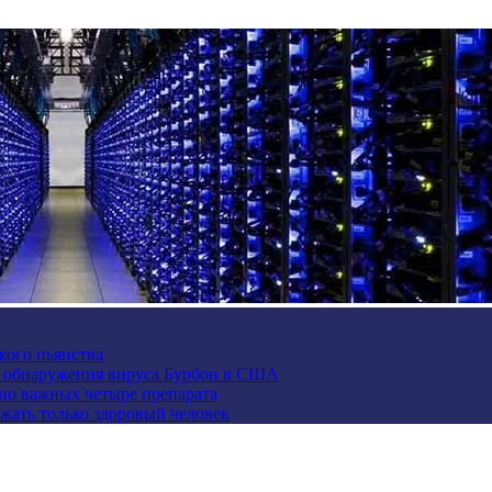
кого пьянства
е обнаружения вируса Бурбон в США
но важных четыре препарата
жать только здоровый человек