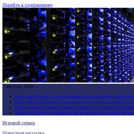
Перейти к содержимому
7 августа, 2026
Врач предупредил о неизлечимых последствиях хроничес
ВОЗ призвала принять меры против укусов клещей посл
В Минздраве рекомендовали добавить в перечень жизнен
Психолог Крупин: провокации на ретритах сможет выдер
Игровой сервер
Новостная рассылка