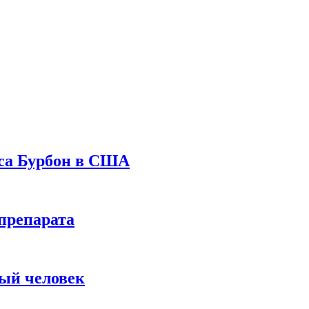
уса Бурбон в США
препарата
вый человек