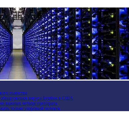
кого пьянства
е обнаружения вируса Бурбон в США
но важных четыре препарата
жать только здоровый человек