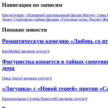
Навигация по записям
Предыдущая:
«Успешный оригинальный фильм Marvel»: глава D
Далее:
Стартовали съёмки фильма «Голодные игры: Рассвет Ж
Похожие новости
Романтическую комедию «Любовь со вт
InterMedia
5 месяцев спустя
0
Фигуристка копается в тайнах спортив
дома
Омск Здесь
5 месяцев спустя
0
«Лягушка» с «Новой тещей» против «Са
Национальная Служба Новостей
5 месяцев спустя
0