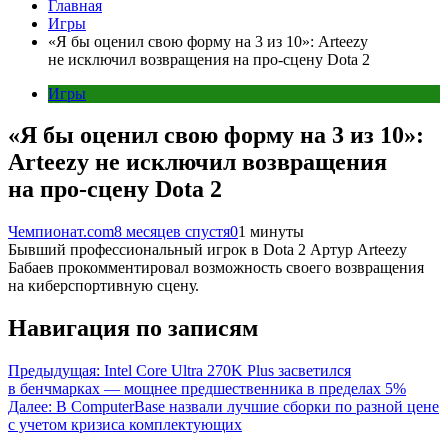
Главная
Игры
«Я бы оценил свою форму на 3 из 10»: Arteezy
не исключил возвращения на про-сцену Dota 2
Игры
«Я бы оценил свою форму на 3 из 10»:
Arteezy не исключил возвращения
на про-сцену Dota 2
Чемпионат.com
8 месяцев спустя
0
1 минуты
Бывший профессиональный игрок в Dota 2 Артур Arteezy
Бабаев прокомментировал возможность своего возвращения
на киберспортивную сцену.
Навигация по записям
Предыдущая:
Intel Core Ultra 270K Plus засветился
в бенчмарках — мощнее предшественника в пределах 5%
Далее:
В ComputerBase назвали лучшие сборки по разной цене
с учетом кризиса комплектующих