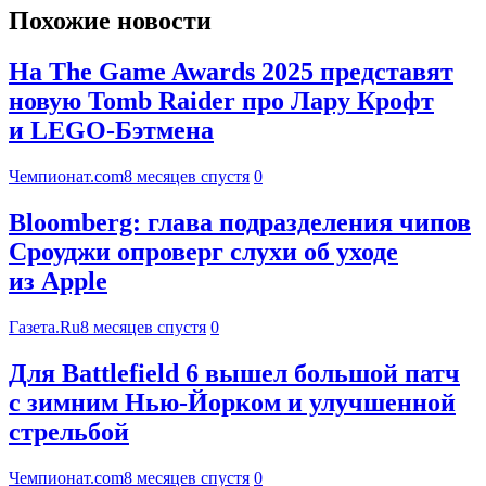
Похожие новости
На The Game Awards 2025 представят
новую Tomb Raider про Лару Крофт
и LEGO-Бэтмена
Чемпионат.com
8 месяцев спустя
0
Bloomberg: глава подразделения чипов
Сроуджи опроверг слухи об уходе
из Apple
Газета.Ru
8 месяцев спустя
0
Для Battlefield 6 вышел большой патч
с зимним Нью-Йорком и улучшенной
стрельбой
Чемпионат.com
8 месяцев спустя
0