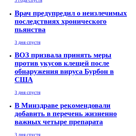
3 года спустя
Врач предупредил о неизлечимых
последствиях хронического
пьянства
3 дня спустя
ВОЗ призвала принять меры
против укусов клещей после
обнаружения вируса Бурбон в
США
3 дня спустя
В Минздраве рекомендовали
добавить в перечень жизненно
важных четыре препарата
3 дня спустя