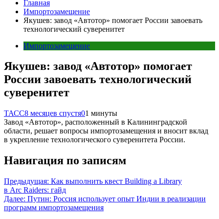
Главная
Импортозамещение
Якушев: завод «Автотор» помогает России завоевать
технологический суверенитет
Импортозамещение
Якушев: завод «Автотор» помогает
России завоевать технологический
суверенитет
ТАСС
8 месяцев спустя
0
1 минуты
Завод «Автотор», расположенный в Калининградской
области, решает вопросы импортозамещения и вносит вклад
в укрепление технологического суверенитета России.
Навигация по записям
Предыдущая:
Как выполнить квест Building a Library
в Arc Raiders: гайд
Далее:
Путин: Россия использует опыт Индии в реализации
программ импортозамещения