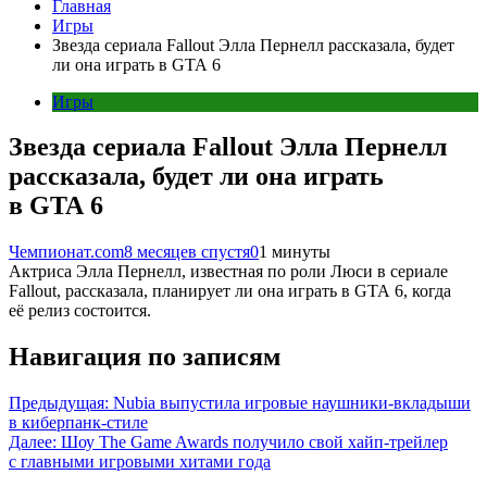
Главная
Игры
Звезда сериала Fallout Элла Пернелл рассказала, будет
ли она играть в GTA 6
Игры
Звезда сериала Fallout Элла Пернелл
рассказала, будет ли она играть
в GTA 6
Чемпионат.com
8 месяцев спустя
0
1 минуты
Актриса Элла Пернелл, известная по роли Люси в сериале
Fallout, рассказала, планирует ли она играть в GTA 6, когда
её релиз состоится.
Навигация по записям
Предыдущая:
Nubia выпустила игровые наушники-вкладыши
в киберпанк-стиле
Далее:
Шоу The Game Awards получило свой хайп-трейлер
с главными игровыми хитами года