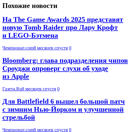
Похожие новости
На The Game Awards 2025 представят
новую Tomb Raider про Лару Крофт
и LEGO-Бэтмена
Чемпионат.com
8 месяцев спустя
0
Bloomberg: глава подразделения чипов
Сроуджи опроверг слухи об уходе
из Apple
Газета.Ru
8 месяцев спустя
0
Для Battlefield 6 вышел большой патч
с зимним Нью-Йорком и улучшенной
стрельбой
Чемпионат.com
8 месяцев спустя
0