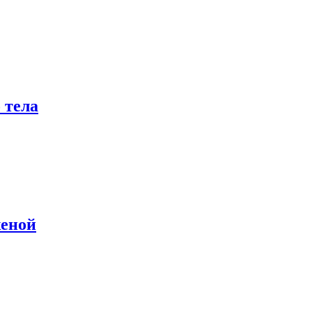
 тела
женой