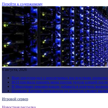
Перейти к содержимому
6 августа, 2026
Врач предупредил о неизлечимых последствиях хроничес
ВОЗ призвала принять меры против укусов клещей посл
В Минздраве рекомендовали добавить в перечень жизнен
Психолог Крупин: провокации на ретритах сможет выдер
Игровой сервер
Новостная рассылка