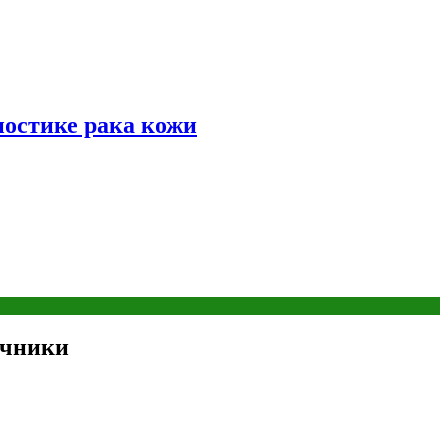
ностике рака кожи
учники