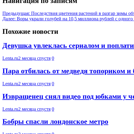
Навигация по записям
Предыдущая:
Последствия цветения растений в разгар зимы о
Далее:
Воры украли голубей на 10,5 миллиона рублей с одного
Похожие новости
Девушка увлеклась сериалом и поплати
Lenta.ru
2 месяца спустя
0
Пара отбилась от медведя топориком и
Lenta.ru
2 месяца спустя
0
Извращенец снял видео под юбками у ч
Lenta.ru
2 месяца спустя
0
Бобры спасли лондонское метро