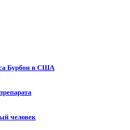
уса Бурбон в США
препарата
вый человек