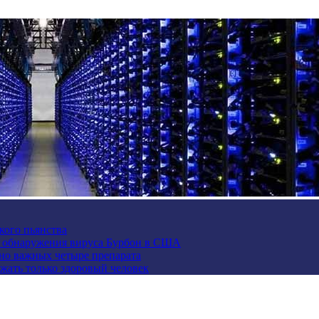
кого пьянства
е обнаружения вируса Бурбон в США
но важных четыре препарата
жать только здоровый человек