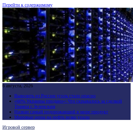
Перейти к содержимому
6 августа, 2026
Вывозить из России уголь стало опасно
«60% Украины продано»: Что скрывалось за сделкой
Трампа с Зеленским
Назван самый подорожавший в мире продукт
Мировые цены на нефть резко упали
Игровой сервер