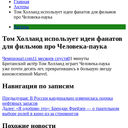
Главная
Актеры
Том Холланд использует идеи фанатов для фильмов
про Человека-паука
Актеры
Том Холланд использует идеи фанатов
для фильмов про Человека-паука
Чемпионат.com
11 месяцев спустя
0
1 минуты
Британский актёр Том Холланд играет Человека-паука
уже почти десять лет, превратившись в большую звезду
киновселенной Marvel.
Навигация по записям
Предыдущая:
В России кардинально изменилась оценка
нефтяных запасов
Далее:
«Я одобряю это»: Брендан Фрейзер — о тщательном
выборе ролей в кино из-за стримингов
Похожие новости