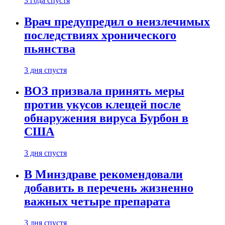
3 года спустя
Врач предупредил о неизлечимых
последствиях хронического
пьянства
3 дня спустя
ВОЗ призвала принять меры
против укусов клещей после
обнаружения вируса Бурбон в
США
3 дня спустя
В Минздраве рекомендовали
добавить в перечень жизненно
важных четыре препарата
3 дня спустя