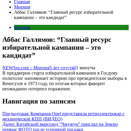
Главная
Мнения
Аббас Галлямов: “Главный ресурс избирательной
кампании – это кандидат”
Мнения
Аббас Галлямов: “Главный ресурс
избирательной кампании – это
кандидат”
NEWSru.com :: Мнения
5 лет спустя
0
1 минуты
В преддверии старта избирательной кампании в Госдуму
политолог напоминает историю про президентские выборы в
Венесуэле в 1973 году, по итогам которых фаворит
неожиданно потерпел поражение.
Навигация по записям
Предыдущая:
Компания Opel представила ретроэлектрокар с
механической КПП (ВИДЕО)
Далее:
Китайский марсоход “Чжужун” прислал на Землю
первые ФОТО после успешной посадки