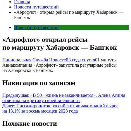
Главная
Новости путешествий
«Аэрофлот» открыл рейсы по маршруту Хабаровск —
Бангкок
Новости путешествий
«Аэрофлот» открыл рейсы
по маршруту Хабаровск — Бангкок
Национальная Служба Новостей
3 года спустя
0
1 минуты
Авиакомпания «Аэрофлот» запустила регулярные рейсы
из Хабаровска в Бангкок.
Навигация по записям
Предыдущая:
«В 50+ жизнь не заканчивается». Алена Апина
ответила на критику своей внешности
Далее:
Пассажиропоток российских авиакомпаний вырос
на 13,1% за восемь месяцев 2023 года
Похожие новости