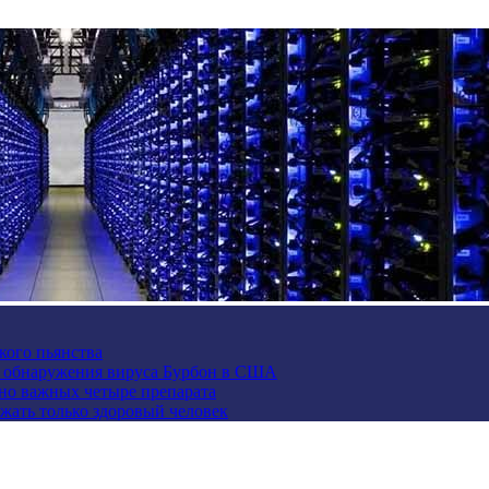
кого пьянства
е обнаружения вируса Бурбон в США
но важных четыре препарата
жать только здоровый человек