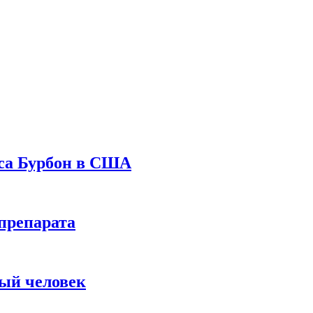
уса Бурбон в США
препарата
вый человек