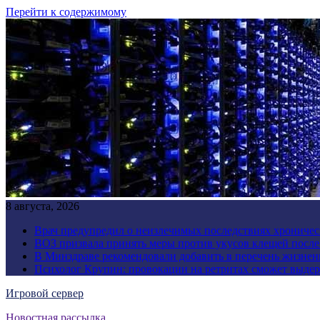
Перейти к содержимому
8 августа, 2026
Врач предупредил о неизлечимых последствиях хроничес
ВОЗ призвала принять меры против укусов клещей посл
В Минздраве рекомендовали добавить в перечень жизнен
Психолог Крупин: провокации на ретритах сможет выдер
Игровой сервер
Новостная рассылка