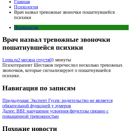
Главная
Психология
Врач назвал тревожные звоночки пошатнувшейся
психики
Психология
Врач назвал тревожные звоночки
пошатнувшейся психики
Lenta.ru
2 месяца спустя
0
1 минуты
Психотерапевт Шестаков перечислил несколько тревожных
звоночков, которые сигнализируют о пошатнувшейся
психике.
Навигация по записям
Предыдущая:
Эксперт Гусев: родительство не является
обязательной функцией у зумеров
Далее:
BBI: нарушение усвоения фруктозы связано с
повышенной тревожностью
Похожие новости