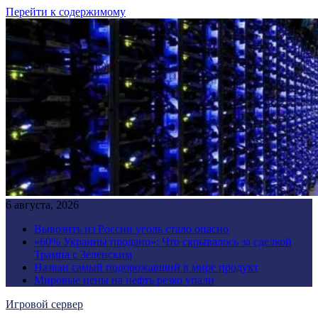
Перейти к содержимому
6 августа, 2026
Вывозить из России уголь стало опасно
«60% Украины продано»: Что скрывалось за сделкой
Трампа с Зеленским
Назван самый подорожавший в мире продукт
Мировые цены на нефть резко упали
Игровой сервер