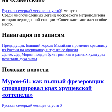
на «Советской»
Русская семерка
9 месяцев спустя
0
1 минуты
Среди многочисленных легенд московского метрополитена
история нерожденной станции «Советская» занимает особое
место.
Навигация по записям
Предыдущая:
Бывший король Малайзии променял красавицу
из России на американку и тут же ее бросил
Далее:
Дед Мороз, подари букет роз: как в разных культурах
почитали духа зимы
Похожие новости
Муром-61: как пьяный фрезеровщик
спровоцировал крах хрущевской
«оттепели»
Русская семерка
9 месяцев спустя
0