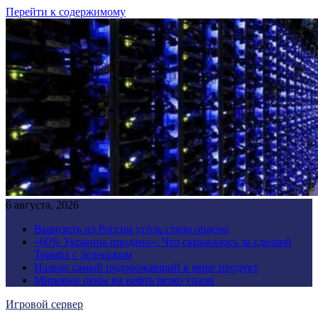
Перейти к содержимому
6 августа, 2026
Вывозить из России уголь стало опасно
«60% Украины продано»: Что скрывалось за сделкой
Трампа с Зеленским
Назван самый подорожавший в мире продукт
Мировые цены на нефть резко упали
Игровой сервер