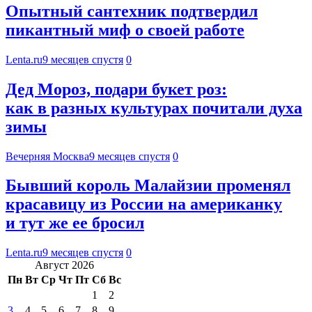
Опытный сантехник подтвердил
пикантный миф о своей работе
Lenta.ru
9 месяцев спустя
0
Дед Мороз, подари букет роз:
как в разных культурах почитали духа
зимы
Вечерняя Москва
9 месяцев спустя
0
Бывший король Малайзии променял
красавицу из России на американку
и тут же ее бросил
Lenta.ru
9 месяцев спустя
0
Август 2026
Пн
Вт
Ср
Чт
Пт
Сб
Вс
1
2
3
4
5
6
7
8
9