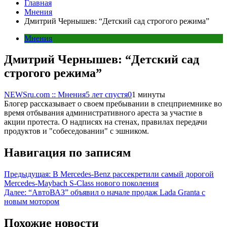
Главная
Мнения
Дмитрий Чернышев: “Детский сад строгого режима”
Мнения
Дмитрий Чернышев: “Детский сад
строгого режима”
NEWSru.com :: Мнения
5 лет спустя
0
1 минуты
Блогер рассказывает о своем пребывании в спецприемнике во
время отбывания административного ареста за участие в
акции протеста. О надписях на стенах, правилах передачи
продуктов и "собеседовании" с эшником.
Навигация по записям
Предыдущая:
В Mercedes-Benz рассекретили самый дорогой
Mercedes-Maybach S-Class нового поколения
Далее:
“АвтоВАЗ” объявил о начале продаж Lada Granta с
новым мотором
Похожие новости