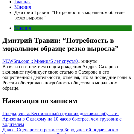
Главная
Мнения
Дмитрий Травин: “Потребность в моральном образце
резко выросла”
Мнения
Дмитрий Травин: “Потребность в
моральном образце резко выросла”
NEWSru.com :: Мнения
5 лет спустя
0
1 минуты
В связи со столетием со дня рождения Андрея Сахарова
экономист публикует свою статью о Сахарове и его
общественной деятельности, отмечая, что за последние годы в
России обострилась потребность общества в моральном
образце.
Навигация по записям
Предыдущая:
Беспилотный грузовик доставил арбузы из
Аризоны в Оклахому на 10 часов быстрее, чем грузовик с
водителем
Далее:
Сценарист и режиссер Бородянский подает иск о