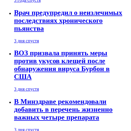
3 года спустя
Врач предупредил о неизлечимых
последствиях хронического
пьянства
3 дня спустя
ВОЗ призвала принять меры
против укусов клещей после
обнаружения вируса Бурбон в
США
3 дня спустя
В Минздраве рекомендовали
добавить в перечень жизненно
важных четыре препарата
3 дня спустя