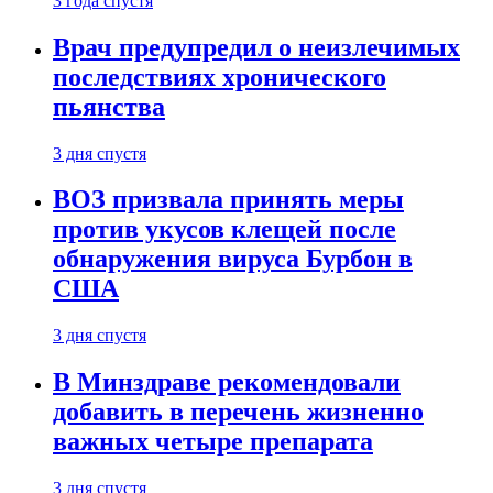
3 года спустя
Врач предупредил о неизлечимых
последствиях хронического
пьянства
3 дня спустя
ВОЗ призвала принять меры
против укусов клещей после
обнаружения вируса Бурбон в
США
3 дня спустя
В Минздраве рекомендовали
добавить в перечень жизненно
важных четыре препарата
3 дня спустя