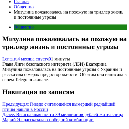
Главная
Общество
Мизулина пожаловалась на похожую на триллер жизнь
и постоянные угрозы
Общество
Мизулина пожаловалась на похожую на
триллер жизнь и постоянные угрозы
Lenta.ru
4 месяца спустя
0
1 минуты
Глава Лиги безопасного интернета (ЛБИ) Екатерина
Мизулина пожаловалась на постоянные угрозы с Украины и
рассказала о мерах предосторожности. Об этом она написала в
своем Telegram -канале.
Навигация по записям
Предыдущая:
Гнездо считающейся вымершей редчайшей
птицы нашли в России
Далее:
Выигравшая почти 39 миллионов рублей жительница
Марий Эл рассказала о победной комбинации